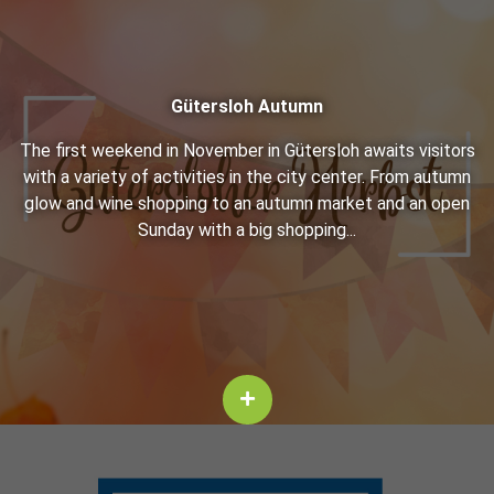
Güter­sloh Au­tumn
The first week­end in No­vem­ber in Güter­sloh awaits vis­i­tors
with a va­ri­ety of ac­tiv­i­ties in the city cen­ter. From au­tumn
glow and wine shop­ping to an au­tumn mar­ket and an open
Sun­day with a big shop­ping...