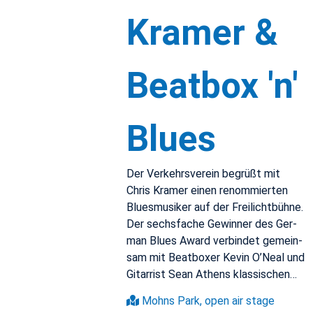
Kramer &
Beat­box 'n'
Blues
Der Verkehrsverein begrüßt mit
Chris Kramer einen renom­mierten
Blues­musiker auf der Freilichtbühne.
Der sechs­fache Gewin­ner des Ger­
man Blues Award verbindet gemein­
sam mit Beat­boxer Kevin O’Neal und
Gi­tar­rist Sean Athens klas­sis­chen…
Mohns Park, open air stage