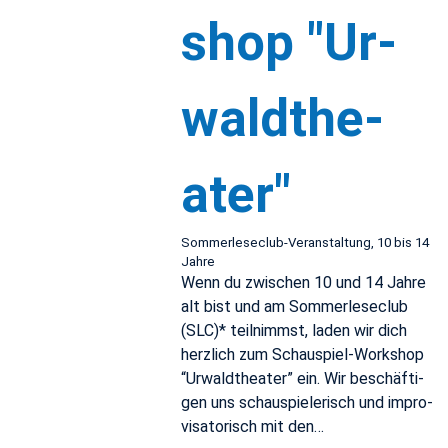
shop "Ur­
waldthe­
ater"
Som­mer­lese­club-Ve­r­anstal­tung, 10 bis 14
Jahre
Wenn du zwis­chen 10 und 14 Jahre
alt bist und am Som­mer­lese­club
(SLC)* teil­nimmst, laden wir dich
her­zlich zum Schaus­piel-Work­shop
“Ur­waldthe­ater” ein. Wir beschäfti­
gen uns schaus­pielerisch und im­pro­
visatorisch mit den…