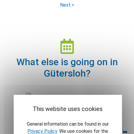
Next >
What else is going on in
Güter­sloh?
Stadt­teil
This website uses cookies
General information can be found in our
Schnipsel-
Privacy Policy
. We use cookies for the