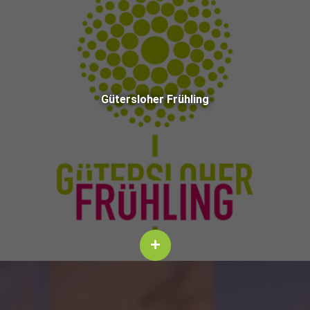
Güter­slo­her Frühling