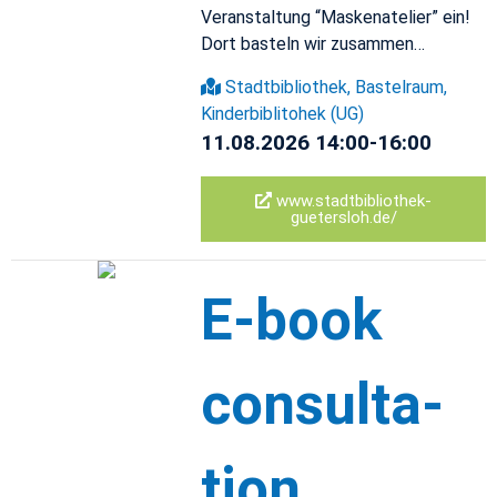
Ve­r­anstal­tung “Maske­nate­lier” ein!
Dort basteln wir zusam­men…
Stadt­bib­lio­thek, Bastel­raum,
Kinder­bib­li­to­hek (UG)
11.08.2026 14:00-16:00
www.​sta​dtbi​blio​thek-​
guetersloh.​de/
E-book
con­sul­ta­
tion