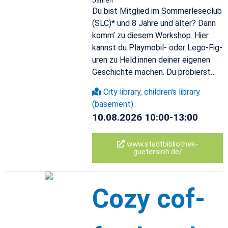
Jahren
Du bist Mit­glied im Som­mer­lese­club
(SLC)* und 8 Jahre und älter? Dann
komm’ zu diesem Work­shop. Hier
kannst du Play­mo­bil- oder Lego-Fig­
uren zu Held:innen deiner eige­nen
Geschichte machen. Du pro­bierst…
City li­brary, chil­dren's li­brary
(base­ment)
10.08.2026 10:00-13:00
www.​sta​dtbi​blio​thek-​
guetersloh.​de/
Cozy cof­