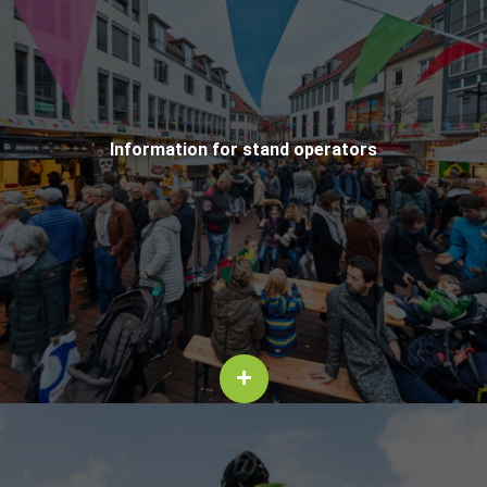
In­for­ma­tion for stand op­er­a­tors