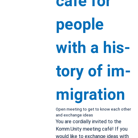
café for
peo­ple
with a his­
tory of im­
mi­gra­tion
Open meet­ing to get to know each other
and ex­change ideas
You are cor­dially in­vited to the
Komm.​Unity meet­ing café! If you
would like to ex­change ideas with