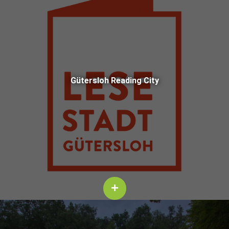
Güter­sloh Read­ing City