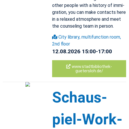
other peo­ple with a his­tory of im­mi­
gra­tion, you can make con­tacts here
in a re­laxed at­mos­phere and meet
the coun­sel­ing team in per­son.
City li­brary, mul­ti­func­tion room,
2nd floor
12.08.2026 15:00-17:00
www.​sta​dtbi​blio​thek-​
guetersloh.​de/
Schaus­
piel-Work­