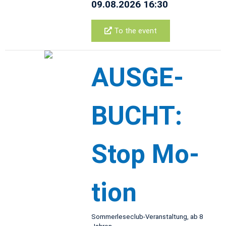
09.08.2026 16:30
To the event
AUS­GE­
BUCHT:
Stop Mo­
tion
Som­mer­lese­club-Ve­r­anstal­tung, ab 8