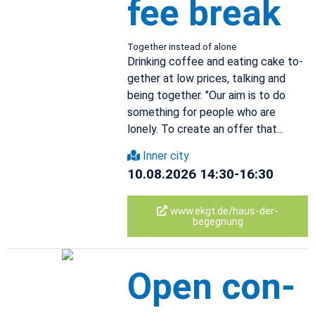
fee break
To­gether in­stead of alone
Drink­ing cof­fee and eat­ing cake to­
gether at low prices, talk­ing and
being to­gether. "Our aim is to do
some­thing for peo­ple who are
lonely. To cre­ate an offer that...
Inner city
10.08.2026 14:30-16:30
www.​ekgt.​de/​haus-​der-​
begegnung
Open con­