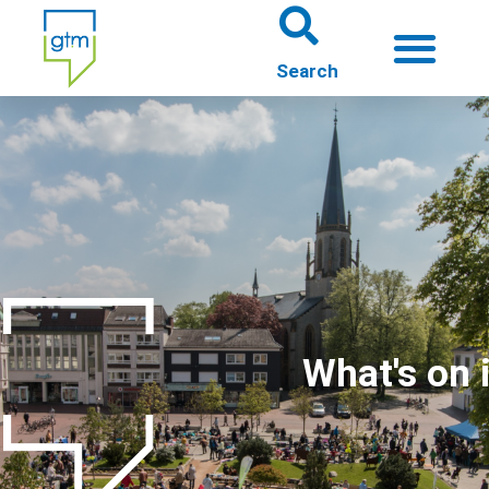
About us
Theme worlds
About Gütersloh
Events
What's on i