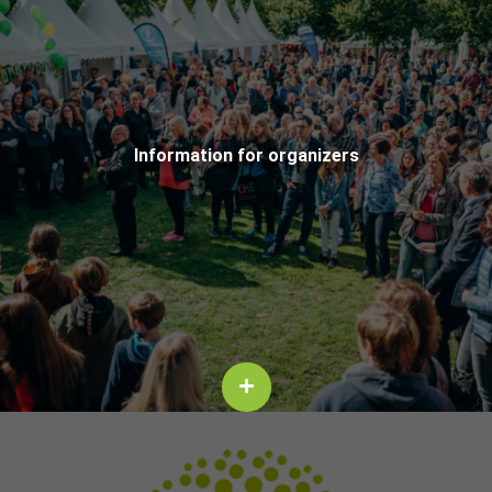
In­for­ma­tion for or­ga­niz­ers