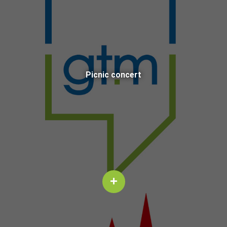
Pic­nic con­cert