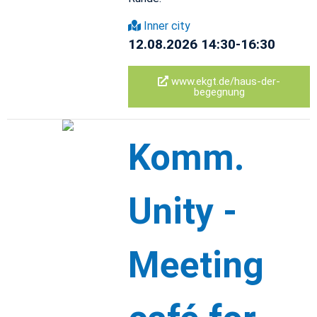
Inner city
12.08.2026 14:30-16:30
www.​ekgt.​de/​haus-​der-​
begegnung
Komm.​
Unity -
Meet­ing