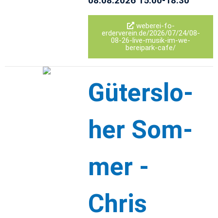
08.08.2026 15:00-18:30
we­berei-fo­
erderverein.de/2026/07/24/08-
08-26-live-musik-im-we­
bereipark-cafe/
Güter­slo­
her Som­
mer -
Chris