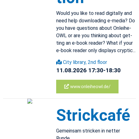
Would you like to read dig­i­tally and
need help down­load­ing e-me­dia? Do
you have ques­tions about On­lei­he­
OWL or are you think­ing about get­
ting an e-book reader? What if your
e-book reader only dis­plays cryp­tic...
City li­brary, 2nd floor
11.08.2026 17:30-18:30
www.​onleiheowl.​de/
Strick­café
Gemein­sam stricken in net­ter
Runde.