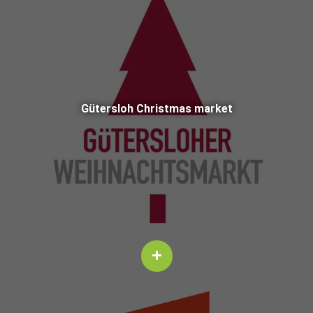
Güter­sloh Christ­mas mar­ket