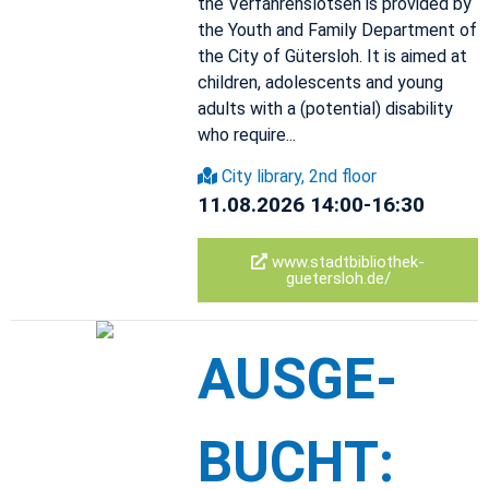
the Ver­fahrenslot­sen is pro­vided by
the Youth and Fam­ily De­part­ment of
the City of Güter­sloh. It is aimed at
chil­dren, ado­les­cents and young
adults with a (po­ten­tial) dis­abil­ity
who re­quire...
City li­brary, 2nd floor
11.08.2026 14:00-16:30
www.​sta​dtbi​blio​thek-​
guetersloh.​de/
AUS­GE­
BUCHT: