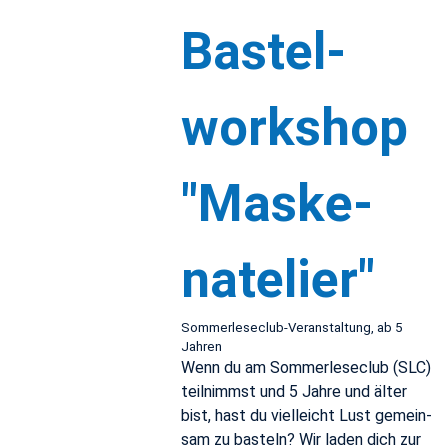
Bastel­
work­shop
"Maske­
nate­lier"
Som­mer­lese­club-Ve­r­anstal­tung, ab 5
Jahren
Wenn du am Som­mer­lese­club (SLC)
teil­nimmst und 5 Jahre und älter
bist, hast du vielle­icht Lust gemein­
sam zu basteln? Wir laden dich zur