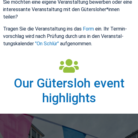
Sie möchten eine eigene Ve­r­anstal­tung be­wer­ben oder eine
in­ter­es­sante Ve­r­anstal­tung mit den Güter­slo­her*innen
teilen?
Tra­gen Sie die Ve­r­anstal­tung ins das
Form
ein. Ihr Ter­min­
vorschlag wird nach Prüfung durch uns in den Ve­r­anstal­
tungskalen­der
"On Schlür"
aufgenom­men.
Our Güter­sloh event
high­lights