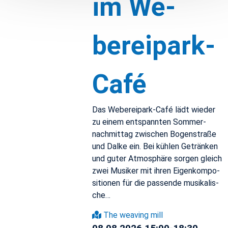
im We­
bereipark-
Café
Das We­bereipark-Café lädt wieder
zu einem entspan­nten Som­mer­
nach­mit­tag zwis­chen Bo­gen­straße
und Dalke ein. Bei kühlen Getränken
und guter At­mo­sphäre sor­gen gle­ich
zwei Musiker mit ihren Eigenkom­po­
si­tio­nen für die passende musikalis­
che…
The weav­ing mill