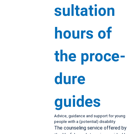
sul­ta­tion
hours of
the pro­ce­
dure
guides
Ad­vice, guid­ance and sup­port for young
peo­ple with a (po­ten­tial) dis­abil­ity
The coun­sel­ing ser­vice of­fered by