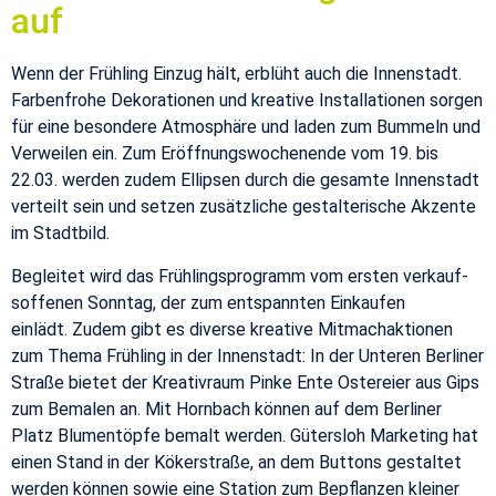
auf
Wenn der Frühling Einzug hält, erblüht auch die In­nen­stadt.
Far­ben­frohe Deko­ra­tio­nen und kreative In­stal­la­tio­nen sor­gen
für eine beson­dere At­mo­sphäre und laden zum Bum­meln und
Ver­weilen ein. Zum Eröff­nungswoch­enende vom 19. bis
22.03. wer­den zudem El­lipsen durch die gesamte In­nen­stadt
verteilt sein und set­zen zusätzliche gestal­ter­ische Akzente
im Stadt­bild.
Be­gleitet wird das Frühling­spro­gramm vom er­sten verkauf­
sof­fe­nen Son­ntag, der zum entspan­nten Einkaufen
einlädt. Zudem gibt es di­verse kreative Mit­machak­tio­nen
zum Thema Frühling in der In­nen­stadt: In der Un­teren Berliner
Straße bi­etet der Kreativraum Pinke Ente Os­tereier aus Gips
zum Be­malen an. Mit Horn­bach können auf dem Berliner
Platz Blu­mentöpfe be­malt wer­den. Güter­sloh Mar­ket­ing hat
einen Stand in der Köker­straße, an dem But­tons gestal­tet
wer­den können sowie eine Sta­tion zum Bepflanzen kleiner