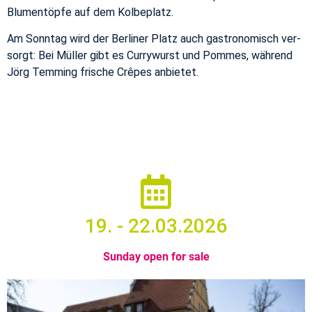
Blu­mentöpfe auf dem Kol­be­platz.
Am Son­ntag wird der Berliner Platz auch gas­tronomisch ver­
sorgt: Bei Müller gibt es Cur­ry­wurst und Pommes, während
Jörg Tem­ming
frische Crêpes an­bi­etet.
19. - 22.03.2026
Sun­day open for sale