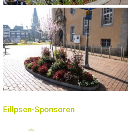
Eillpsen-Spon­soren