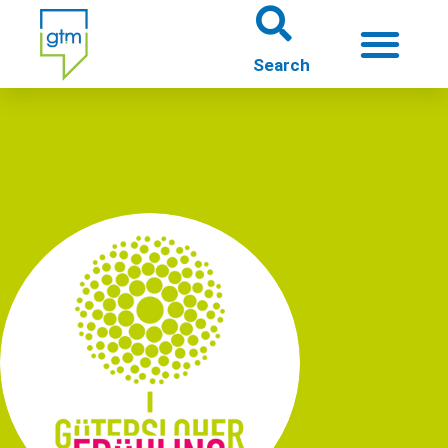
About us
Theme worlds
About Gütersloh
Events