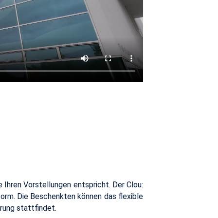
e Ihren Vor­stel­lun­gen ent­spricht. Der Clou:
form. Die Be­schenk­ten kön­nen das fle­xi­ble
rung statt­fin­det.