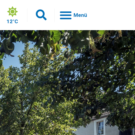
12°C
h
en