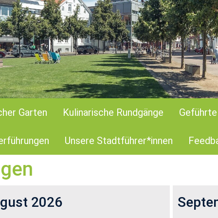
cher Garten
Kulinarische Rundgänge
Geführte
erführungen
Unsere Stadtführer*innen
Feedba
n­gen
­gust 2026
Sep­te