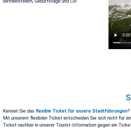
Be­triebs­fei­ern, Ge­burts­ta­ge und Co!
S
Ken­nen Sie das
fle­xi­ble Ti­cket für un­se­re
Stadt­füh­run­gen
?
Mit un­se­rem fle­xi­blen Ti­cket ent­schei­den Sie sich nicht für e
Ti­cket nach­her in un­se­rer Tou­rist-In­for­ma­ti­on gegen ein Ti­