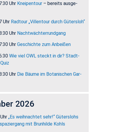
7:30 Uhr
Knei­pen­tour
– be­reits aus­ge­
7 Uhr
Rad­tour „Vil­len­tour durch Gü­ters­loh“
8:30 Uhr
Nacht­wäch­ter­rund­gang
7:30 Uhr
Ge­schich­te zum An­bei­ßen
16:30
Wie viel OWL steckt in dir? Stadt­
 Quiz
8:30 Uhr
Die Bäume im Bo­ta­ni­schen Gar­
­ber 2026
 Uhr
„Es weih­nach­tet sehr!“ Gü­ters­lohs
spa­zier­gang mit Brun­hil­de Kohls