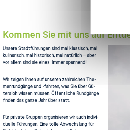
Kom­men Sie mit uns auf Ent­de­
Un­se­re Stadt­füh­run­gen sind mal klas­sisch, mal
ku­li­na­risch, mal his­to­risch, mal na­tür­lich – aber
vor allem sind sie eines: Immer span­nend!
Wir zei­gen Ihnen auf un­se­ren zahl­rei­chen The­
men­rund­gän­ge und -fahr­ten, was Sie über Gü­
ters­loh wis­sen müs­sen. Öf­fent­li­che Rund­gän­ge
fin­den das ganze Jahr über statt.
Für pri­va­te Grup­pen or­ga­ni­sie­ren wir auch in­di­vi­
du­el­le Füh­run­gen. Eine tolle Ab­wechs­lung für