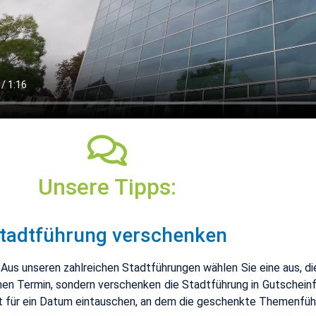
Un­se­re Tipps:
tadt­füh­rung ver­schen­ken
 Aus un­se­ren zahl­rei­chen Stadt­füh­run­gen wäh­len Sie eine aus, di
inen Ter­min, son­dern ver­schen­ken die Stadt­füh­rung in Gut­schein­
cket für ein Datum ein­tau­schen, an dem die ge­schenk­te The­men­füh­