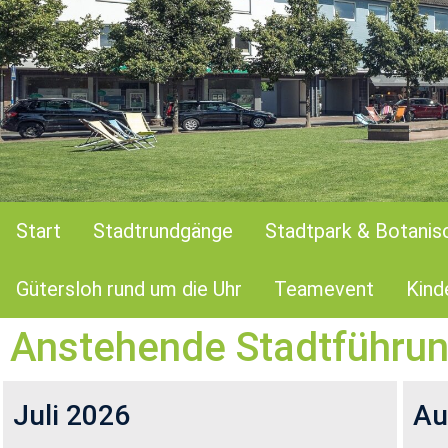
Start
Stadtrundgänge
Stadtpark & Botanis
Gütersloh rund um die Uhr
Teamevent
Kind
An­ste­hen­de Stadt­füh­ru
Juli 2026
Au