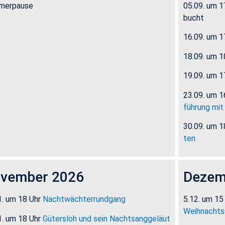
mer­pau­se
05.09. um 1
bucht
16.09. um 1
18.09. um 1
19.09. um 1
23.09. um 
füh­rung mit
30.09. um 1
ten
­vem­ber 2026
De­zem
1. um 18 Uhr
Nacht­wäch­ter­rund­gang
5.12. um 15
Weih­nachts­
1. um 18 Uhr
Gü­ters­loh und sein Nachts­ang­ge­läut