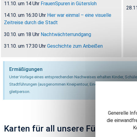
11.10. um 14 Uhr
Frau­en­Spu­ren in Gü­ters­loh
28.1
14.10. um 16:30 Uhr
Hier war ein­mal – eine vi­su­el­le
Zeit­rei­se durch die Stadt
30.10. um 18 Uhr
Nacht­wäch­ter­rund­gang
31.10. um 17:30 Uhr
Ge­schich­te zum An­bei­ßen
Er­mä­ßi­gun­gen
Unter Vor­la­ge eines ent­spre­chen­den Nach­wei­ses er­hal­ten Kin­der, Schü­le
Stadt­füh­run­gen (aus­ge­nom­men Knei­pen­tour, Eine Reise für die Sinne und 
gleit­per­son.
Generelle Inf
die einwandfr
Kar­ten für all un­se­re Füh­run­gen b
K