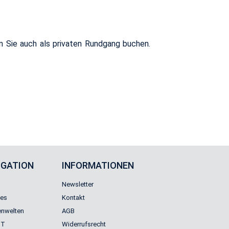
nen Sie auch als pri­va­ten Rund­gang bu­chen.
IGATION
INFORMATIONEN
Newsletter
les
Kontakt
nwelten
AGB
GT
Widerrufsrecht