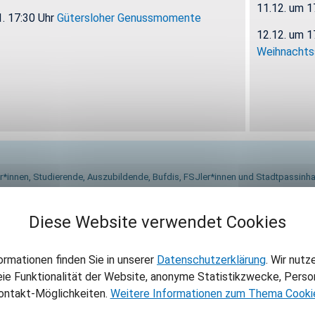
11.12. um 1
1. 17:30 Uhr
Gü­ters­lo­her Ge­nuss­mo­men­te
12.12. um 1
Weih­nachts­
r*innen, Stu­die­ren­de, Aus­zu­bil­den­de, Buf­dis, FSJ­ler*innen und Stadt­passin­ha
Ku­li­na­ri­sche Rund­gän­ge). Schwer­be­hin­der­te Men­schen (ab GdB 50) mit Merk­ze
Diese Website verwendet Cookies
ormationen finden Sie in unserer
Datenschutzerklärung
. Wir nutz
eie Funktionalität der Website, anonyme Statistikzwecke, Person
e­kom­men Sie on­line hier - oder bei u
ontakt-Möglichkeiten.
Weitere Informationen zum Thema Cooki