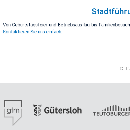
Stadt­füh­r
Von Ge­burts­tags­fei­er und Be­triebs­aus­flug bis Fa­mi­li­en­be­
Kon­tak­tie­ren Sie uns ein­fach.
Ti­