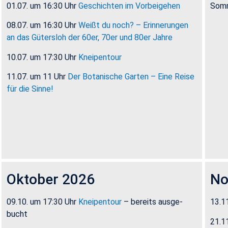
01.07. um 16:30 Uhr
Ge­schich­ten im Vor­bei­ge­hen
Som­
08.07. um 16:30 Uhr
Weißt du noch? – Er­in­ne­run­gen
an das Gü­ters­loh der 60er, 70er und 80er Jahre
10.07. um 17:30 Uhr
Knei­pen­tour
11.07. um 11 Uhr
Der Bo­ta­ni­sche Gar­ten – Eine Reise
für die Sinne!
Ok­to­ber 2026
No
09.10. um 17:30 Uhr
Knei­pen­tour
– be­reits aus­ge­
13.1
bucht
21.1