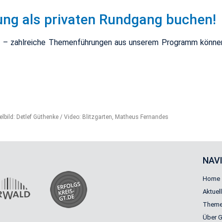
ung als pri­va­ten Rund­gang bu­chen!
such – zahl­rei­che The­men­füh­run­gen aus un­se­rem Pro­gramm kön­
tel­bild: Det­lef Gü­t­hen­ke / Video: Blitz­gar­ten, Ma­theus Fer­nan­des
NAV
Home
Aktuel
Theme
Über 