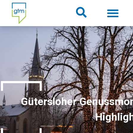
Über uns
Themenwelten
Über Gütersloh
Veranstaltungen
Gütersloher Genussmom
Highlig