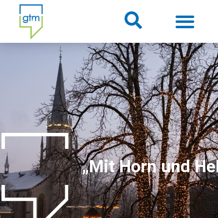
Über uns
Themenwelten
Über Gütersloh
Veranstaltungen
„Mit Horn und He