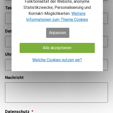
Funktionalität der Website, anonyme
Statistikzwecke, Personalisierung und
Telefonnummer
*
Kontakt-Möglichkeiten.
Weitere
Informationen zum Thema Cookies
Datum
*
Anpassen
Alle akzeptieren
Uhrzeit
*
Welche Cookies nutzen wir?
Nachricht
Datenschutz
*