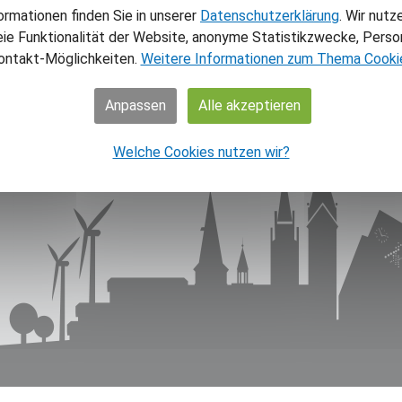
NAV
ormationen finden Sie in unserer
Datenschutzerklärung
. Wir nutz
eie Funktionalität der Website, anonyme Statistikzwecke, Person
Home
ontakt-Möglichkeiten.
Weitere Informationen zum Thema Cooki
Aktuel
Theme
Anpassen
Alle akzeptieren
Über 
Über 
Welche Cookies nutzen wir?
Shop