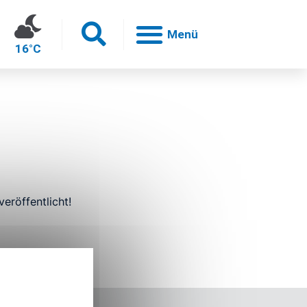
16°C
h
eröffentlicht!
en