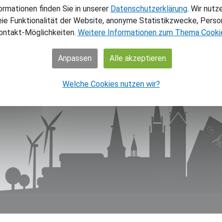
NAV
ormationen finden Sie in unserer
Datenschutzerklärung
. Wir nutz
eie Funktionalität der Website, anonyme Statistikzwecke, Person
Home
ontakt-Möglichkeiten.
Weitere Informationen zum Thema Cooki
Aktuel
Theme
Anpassen
Alle akzeptieren
Über 
Über 
Welche Cookies nutzen wir?
Shop