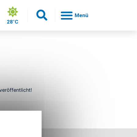
28°C
h
eröffentlicht!
en