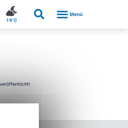
19°C
h
eröffentlicht!
en