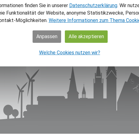
NAV
ormationen finden Sie in unserer
Datenschutzerklärung
. Wir nutz
eie Funktionalität der Website, anonyme Statistikzwecke, Person
Home
ontakt-Möglichkeiten.
Weitere Informationen zum Thema Cooki
Aktuel
Theme
Anpassen
Alle akzeptieren
Über 
Über 
Welche Cookies nutzen wir?
Shop