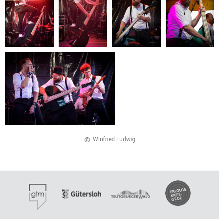
Win­fried Lud­wig