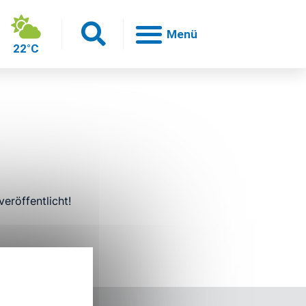
22°C
h
eröffentlicht!
en