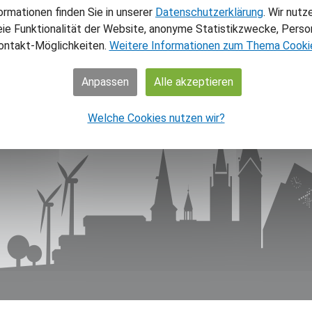
NAV
ormationen finden Sie in unserer
Datenschutzerklärung
. Wir nutz
eie Funktionalität der Website, anonyme Statistikzwecke, Person
Home
ontakt-Möglichkeiten.
Weitere Informationen zum Thema Cooki
Aktuel
Theme
Anpassen
Alle akzeptieren
Über 
Über 
Welche Cookies nutzen wir?
Shop