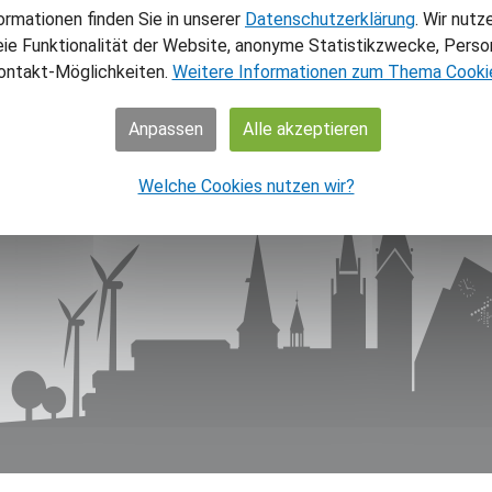
NAV
ormationen finden Sie in unserer
Datenschutzerklärung
. Wir nutz
eie Funktionalität der Website, anonyme Statistikzwecke, Person
Home
ontakt-Möglichkeiten.
Weitere Informationen zum Thema Cooki
Aktuel
Theme
Anpassen
Alle akzeptieren
Über 
Über 
Welche Cookies nutzen wir?
Shop