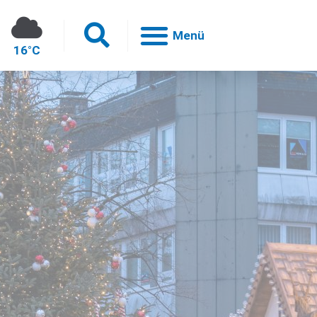
16°C
h
en