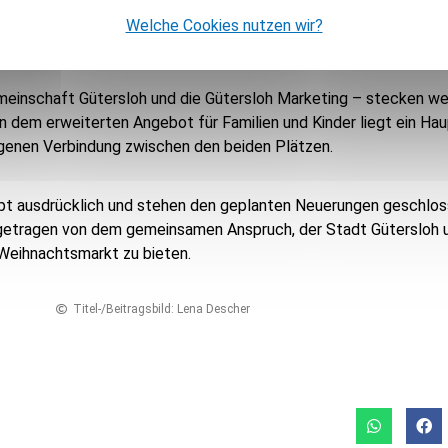
uch das äußere Erscheinungsbild der jeweiligen Hütte sowie der 
Welche Cookies nutzen wir?
inschaft Gütersloh und die Gütersloh Marketing – stecken wei
n dem erweiterten Angebot für Familien und Kinder liegt ein Ha
ngenen Verbindung zwischen den beiden Plätzen.
t ausdrücklich und stehen den geplanten Neuerungen geschloss
– getragen von dem gemeinsamen Anspruch, der Stadt Gütersloh 
Weihnachtsmarkt zu bieten.
Titel-/Beitragsbild: Lena Descher