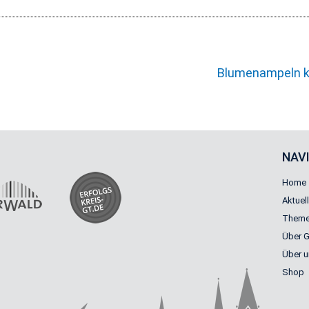
Blumenampeln keh
NAV
Home
Aktuel
Theme
Über 
Über 
Shop