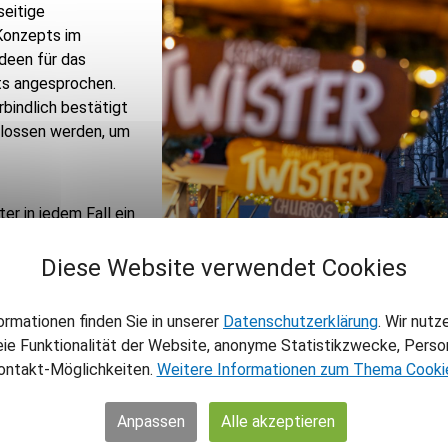
seitige
 Konzepts im
deen für das
s angesprochen.
bindlich bestätigt
hlossen werden, um
er in jedem Fall ein
gastronomisches
Bereich
Diese Website verwendet Cookies
einen Stand geben.
r Kunsthandwerk
ormationen finden Sie in unserer
Datenschutzerklärung
. Wir nutz
ngen für Stände
eie Funktionalität der Website, anonyme Statistikzwecke, Person
tzangebot
ontakt-Möglichkeiten.
Weitere Informationen zum Thema Cooki
Anpassen
Alle akzeptieren
fentlich kommunizierter Kriterien, insbesondere mit Blick auf d