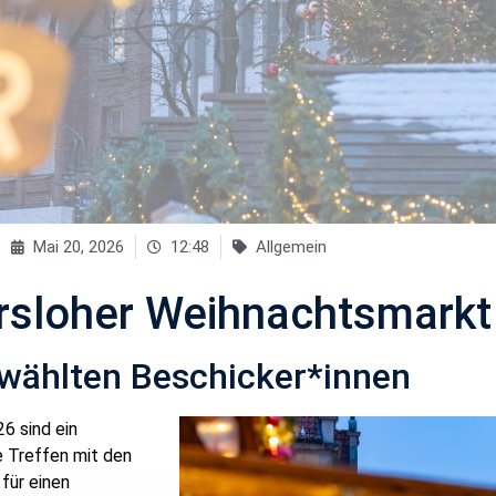
Mai 20, 2026
12:48
Allgemein
ersloher Weihnachtsmark
ewählten Beschicker*innen
6 sind ein
 Treffen mit den
für einen