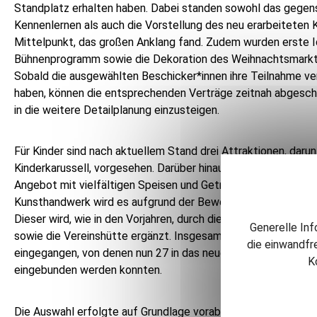
Standplatz erhalten haben. Dabei standen sowohl das gegen
Kennenlernen als auch die Vorstellung des neu erarbeiteten
Mittelpunkt, das großen Anklang fand. Zudem wurden erste I
Bühnenprogramm sowie die Dekoration des Weihnachtsmarkt
Sobald die ausgewählten Beschicker*innen ihre Teilnahme ver
haben, können die entsprechenden Verträge zeitnah abgesc
in die weitere Detailplanung einzusteigen.
Für Kinder sind nach aktuellem Stand drei Attraktionen, darunt
Kinderkarussell, vorgesehen. Darüber hinaus ist ein breites 
Angebot mit vielfältigen Speisen und Getränken geplant. Im 
Kunsthandwerk wird es aufgrund der Bewerberlage lediglich 
Dieser wird, wie in den Vorjahren, durch die Wechselhütte fü
Generelle Inf
sowie die Vereinshütte ergänzt. Insgesamt sind 34 Bewerbu
die einwandfr
eingegangen, von denen nun 27 in das neue Konzept und Pla
K
eingebunden werden konnten.
Die Auswahl erfolgte auf Grundlage vorab definierter und öf