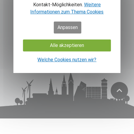
Kontakt-Möglichkeiten.
Weitere
Über GT
Widerrufsrecht
Informationen zum Thema Cookies
Über uns
Datenschutz
Shop
Impressum
Anpassen
Alle akzeptieren
Welche Cookies nutzen wir?
© Gütersloh Marketing GmbH