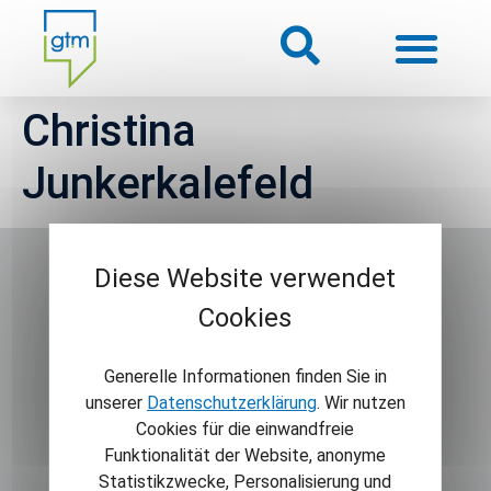
Christina
Über uns
Junkerkalefeld
Themenwelten
Über Gütersloh
Diese Website verwendet
Cookies
Veranstaltungen
NAVIGATION
INFORMATIONEN
Generelle Informationen finden Sie in
Home
Newsletter
unserer
Datenschutzerklärung
. Wir nutzen
Cookies für die einwandfreie
Aktuelles
Kontakt
Funktionalität der Website, anonyme
Themenwelten
AGB
Statistikzwecke, Personalisierung und